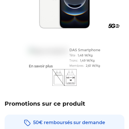
Compati
DAS Smartphone
Tête :
1,48
W/Kg
Tronc :
1,49
W/Kg
En savoir plus
Membres :
2,61
W/Kg
4.5
—
26
W
USB PD
Promotions sur ce produit
50€ remboursés sur demande