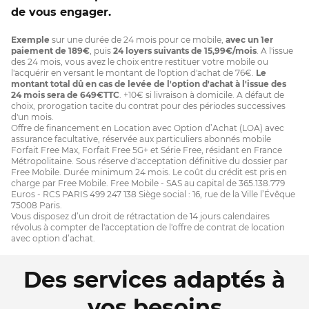
de vous engager.
Exemple
sur une durée de 24 mois pour ce mobile,
avec un 1er
paiement de 189€
, puis
24 loyers suivants de 15,99€/mois
. A l'issue
des 24 mois, vous avez le choix entre restituer votre mobile ou
l'acquérir en versant le montant de l'option d'achat de 76€.
Le
montant total dû en cas de levée de l'option d'achat à l'issue des
24 mois sera de 649€TTC
. +10€ si livraison à domicile. A défaut de
choix, prorogation tacite du contrat pour des périodes successives
d'un mois.
Offre de financement en Location avec Option d’Achat (LOA) avec
assurance facultative, réservée aux particuliers abonnés mobile
Forfait Free Max, Forfait Free 5G+ et Série Free, résidant en France
Métropolitaine. Sous réserve d'acceptation définitive du dossier par
Free Mobile. Durée minimum 24 mois. Le coût du crédit est pris en
charge par Free Mobile. Free Mobile - SAS au capital de 365.138.779
Euros - RCS PARIS 499 247 138 Siège social : 16, rue de la Ville l’Évêque
75008 Paris.
Vous disposez d’un droit de rétractation de 14 jours calendaires
révolus à compter de l'acceptation de l'offre de contrat de location
avec option d’achat.
Des services adaptés à
vos besoins