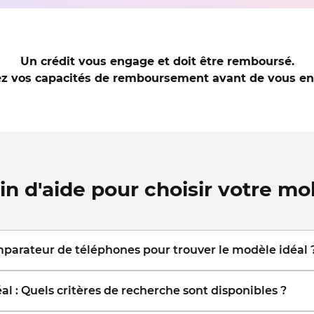
Un crédit vous engage et doit être remboursé.
iez vos capacités de remboursement avant de vous en
in d'aide pour choisir votre mob
parateur de téléphones pour trouver le modèle idéal 
ones que vous souhaitez comparer parmi une large séle
al : Quels critères de recherche sont disponibles ?
tiques clés et faites votre choix.