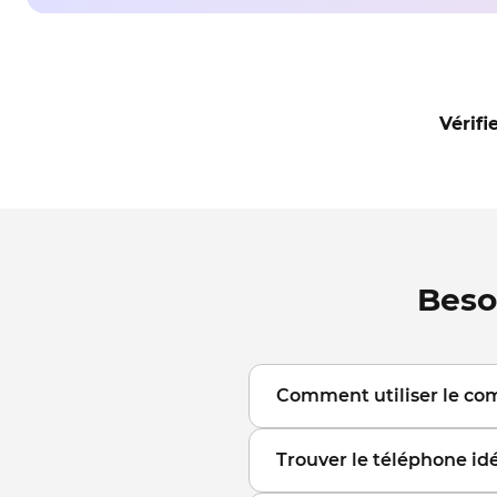
Vérif
Beso
Comment utiliser le com
Sélectionnez les téléph
Trouver le téléphone idé
découvrez leurs caractéris