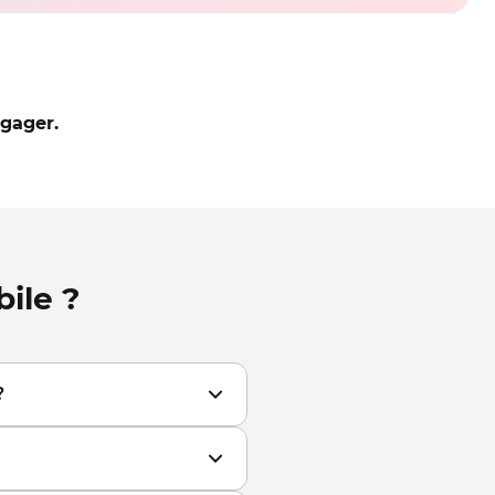
gager.
ile ?
?
ction de smartphones,