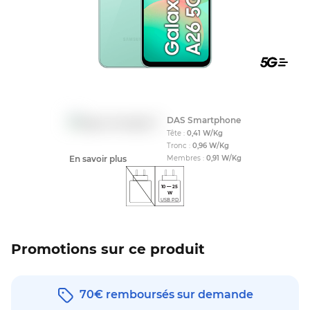
Compati
DAS Smartphone
Tête :
0,41
W/Kg
Tronc :
0,96
W/Kg
En savoir plus
Membres :
0,91
W/Kg
10
—
25
W
USB PD
Promotions sur ce produit
70€ remboursés sur demande