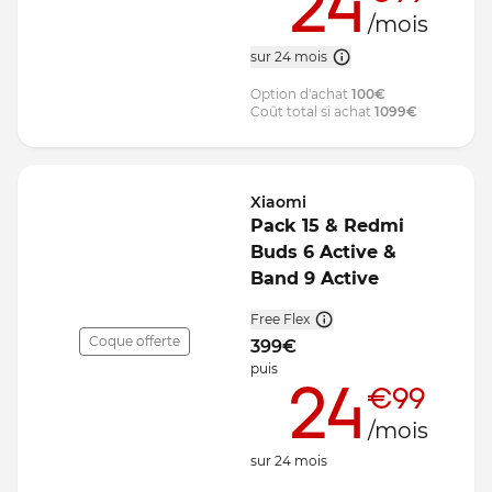
24
/mois
sur 24 mois
Option d'achat
100
€
Coût total si achat
1099
€
Xiaomi
Pack 15 & Redmi
Buds 6 Active &
Band 9 Active
Free Flex
Coque offerte
399
€
puis
24
€99
/mois
sur
24
mois