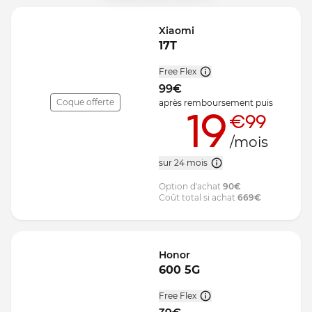
Xiaomi
17T
Free Flex
99
€
Coque offerte
après remboursement
puis
19
€99
/mois
sur 24 mois
Option d'achat
90
€
Coût total si achat
669
€
Honor
600 5G
Free Flex