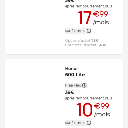
39
€
après remboursement
puis
17
€99
/mois
sur 24 mois
Option d'achat
78
€
Coût total si achat
549
€
Honor
600 Lite
Free Flex
39
€
après remboursement
puis
10
€99
/mois
sur 24 mois