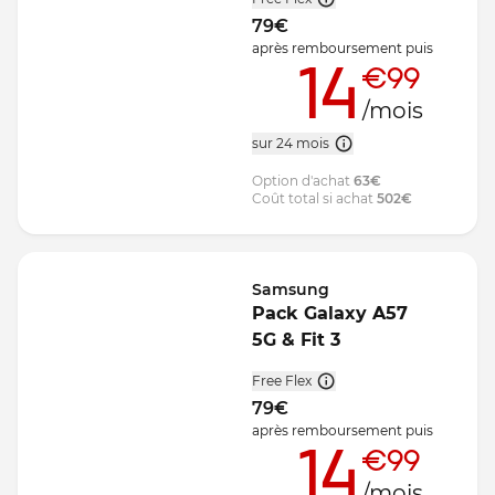
79
€
après remboursement
puis
14
€99
/mois
sur 24 mois
Option d'achat
63
€
Coût total si achat
502
€
Samsung
Pack Galaxy A57
5G & Fit 3
Free Flex
79
€
après remboursement
puis
14
€99
/mois