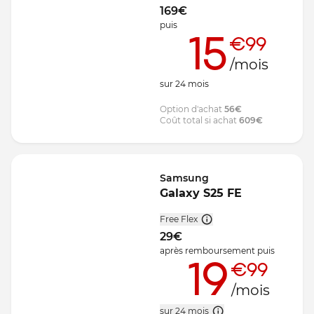
169
€
puis
15
€99
/mois
sur
24
mois
Option d'achat
56
€
Coût total si achat
609
€
Samsung
Galaxy S25 FE
Free Flex
29
€
après remboursement
puis
19
€99
/mois
sur 24 mois