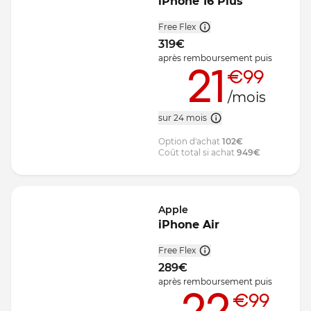
iPhone 16 Plus
Free Flex
319
€
après remboursement
puis
21
€99
/mois
sur 24 mois
Option d'achat
102
€
Coût total si achat
949
€
Apple
iPhone Air
Free Flex
289
€
après remboursement
puis
22
€99