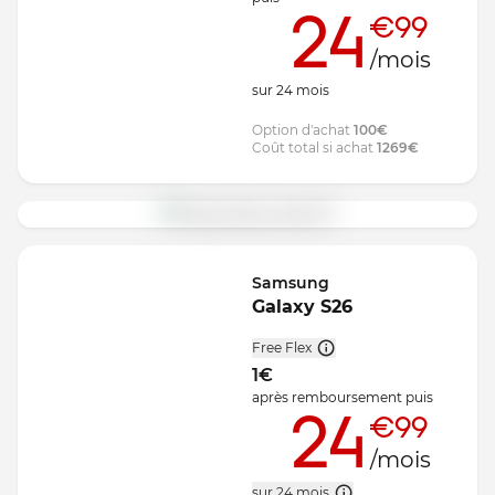
24
€99
/mois
sur
24
mois
Option d'achat
100
€
Coût total si achat
1269
€
Samsung
Galaxy S26
Free Flex
1
€
après remboursement
puis
24
€99
/mois
sur 24 mois