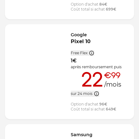
Option d'achat
84
€
Coût total si achat
699
€
Google
Pixel 10
Free Flex
1
€
après remboursement
puis
22
€99
/mois
sur 24 mois
Option d'achat
96
€
Coût total si achat
649
€
Samsung