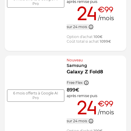
après remise
puis
Pro
24
€99
/mois
sur 24 mois
Option d'achat
100
€
Coût total si achat
1099
€
Nouveau
Samsung
Galaxy Z Fold8
Free Flex
899
€
6 mois offerts à Google AI
après remise
puis
Pro
24
€99
/mois
sur 24 mois
Option d'achat
100
€