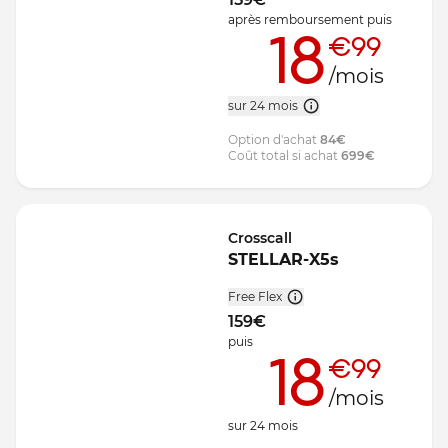
après remboursement
puis
18
€99
/mois
sur 24 mois
Option d'achat
84
€
Coût total si achat
699
€
Crosscall
STELLAR-X5s
Free Flex
159
€
puis
18
€99
/mois
sur
24
mois