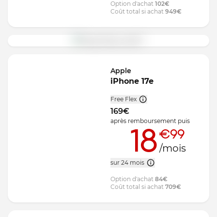
Option d'achat
102
€
Coût total si achat
949
€
Apple
iPhone 17e
Free Flex
169
€
après remboursement
puis
18
€99
/mois
sur 24 mois
Option d'achat
84
€
Coût total si achat
709
€