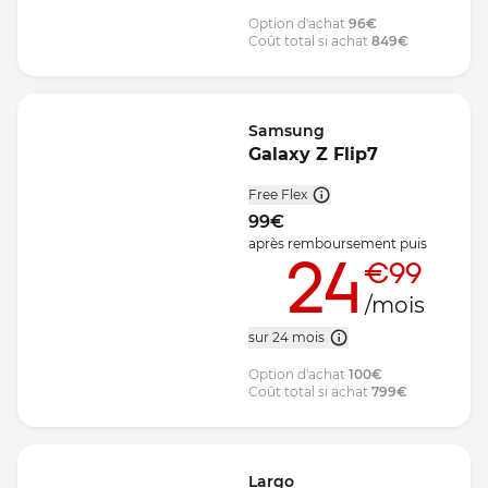
Option d'achat
96
€
Coût total si achat
849
€
Samsung
Galaxy Z Flip7
Free Flex
99
€
après remboursement
puis
24
€99
/mois
sur 24 mois
Option d'achat
100
€
Coût total si achat
799
€
Largo