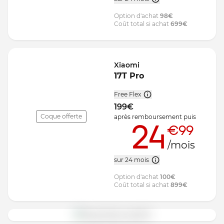
Option d'achat
98
€
Coût total si achat
699
€
Xiaomi
17T Pro
Free Flex
199
€
Coque offerte
après remboursement
puis
24
€99
/mois
sur 24 mois
Option d'achat
100
€
Coût total si achat
899
€