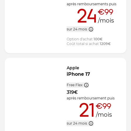
après remboursements
puis
24
€99
/mois
sur 24 mois
Option d'achat
100
€
Coût total si achat
1209
€
Apple
iPhone 17
Free Flex
319
€
après remboursement
puis
21
€99
/mois
sur 24 mois