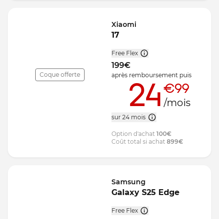
Xiaomi
17
Free Flex
199
€
Coque offerte
après remboursement
puis
24
€99
/mois
sur 24 mois
Option d'achat
100
€
Coût total si achat
899
€
Samsung
Galaxy S25 Edge
Free Flex