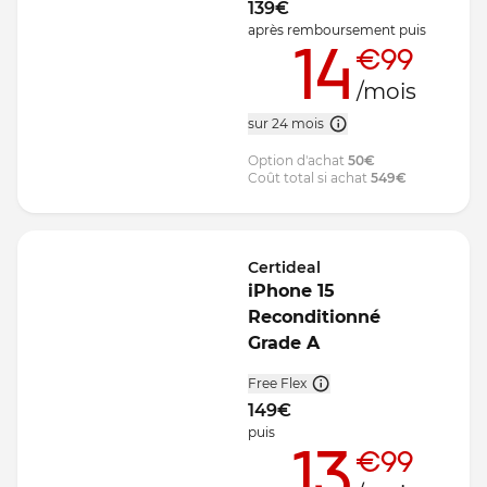
139
€
après remboursement
puis
14
€99
/mois
sur 24 mois
Option d'achat
50
€
Coût total si achat
549
€
Certideal
iPhone 15
Reconditionné
Grade A
Free Flex
149
€
puis
13
€99