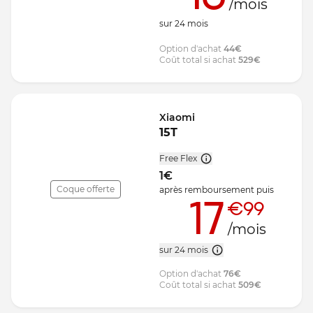
/mois
sur
24
mois
Option d'achat
44
€
Coût total si achat
529
€
Xiaomi
15T
Free Flex
1
€
Coque offerte
après remboursement
puis
17
€99
/mois
sur 24 mois
Option d'achat
76
€
Coût total si achat
509
€