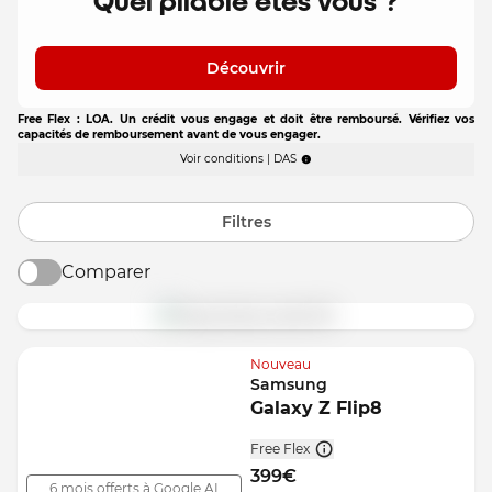
Quel pliable êtes vous ?
Découvrir
Free Flex : LOA. Un crédit vous engage et doit être remboursé. Vérifiez vos
capacités de remboursement avant de vous engager.
Voir conditions | DAS
Tous les téléphones
Filtres
Comparer
Nouveau
Samsung
Galaxy Z Flip8
Free Flex
399
€
6 mois offerts à Google AI