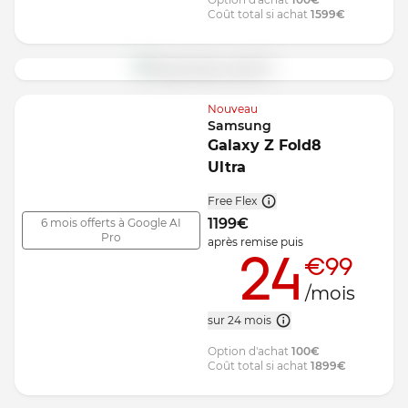
Coût total si achat
1599
€
Nouveau
Samsung
Galaxy Z Fold8
Ultra
Free Flex
1199
€
6 mois offerts à Google AI
Pro
après remise
puis
24
€99
/mois
sur 24 mois
Option d'achat
100
€
Coût total si achat
1899
€