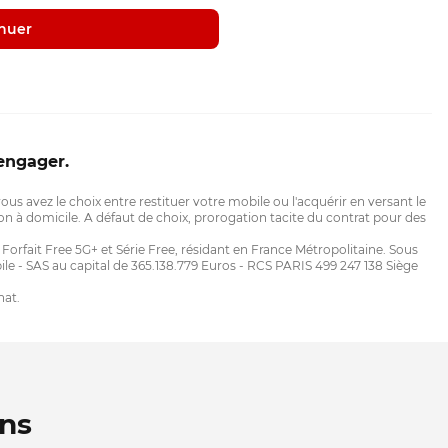
nuer
engager.
 vous avez le choix entre restituer votre mobile ou l'acquérir en versant le
aison à domicile. A défaut de choix, prorogation tacite du contrat pour des
orfait Free 5G+ et Série Free, résidant en France Métropolitaine. Sous
le - SAS au capital de 365.138.779 Euros - RCS PARIS 499 247 138 Siège
hat.
ins