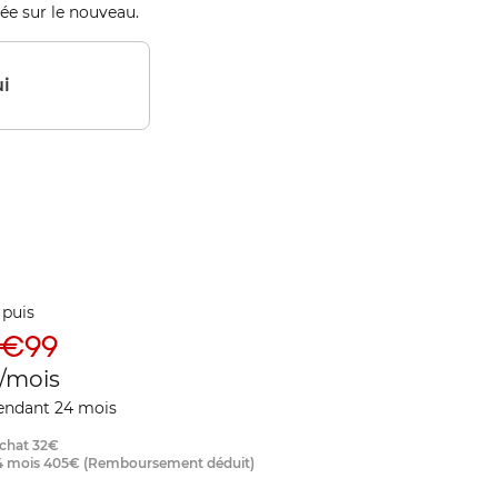
ée sur le nouveau.
i
puis
€99
/mois
pendant 24 mois
achat
32
€
4 mois
405
€
(Remboursement déduit)