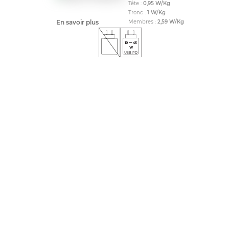
Tête :
0,95
W/Kg
Tronc :
1
W/Kg
En savoir plus
Membres :
2,59
W/Kg
10
—
45
W
USB PD