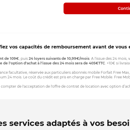
Conti
ifiez vos capacités de remboursement avant de vous 
nt de 109€
, puis
24 loyers suivants de 10,99€/mois
. A l'issue des 24 mois,
e de l'option d'achat à l'issue des 24 mois sera de 405€TTC
. +10€ si livr
e facultative, réservée aux particuliers abonnés mobile Forfait Free Max, F
um 24 mois. Le coût du crédit est pris en charge par Free Mobile. Free Mobi
à compter de l'acceptation de l'offre de contrat de location avec option d’ac
s services adaptés à vos beso