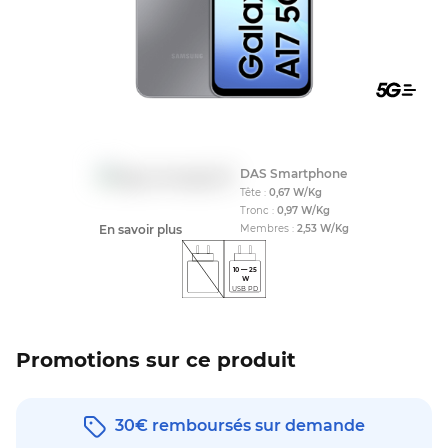
Compati
DAS Smartphone
Tête :
0,67
W/Kg
Tronc :
0,97
W/Kg
En savoir plus
Membres :
2,53
W/Kg
10
—
25
W
USB PD
Promotions sur ce produit
30€ remboursés sur demande