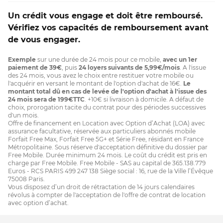
Un crédit vous engage et doit être remboursé.
Vérifiez vos capacités de remboursement avant
de vous engager.
Exemple
sur une durée de 24 mois pour ce mobile,
avec un 1er
paiement de 39€
, puis
24 loyers suivants de 5,99€/mois
. A l'issue
des 24 mois, vous avez le choix entre restituer votre mobile ou
l'acquérir en versant le montant de l'option d'achat de 16€.
Le
montant total dû en cas de levée de l'option d'achat à l'issue des
24 mois sera de 199€TTC
. +10€ si livraison à domicile. A défaut de
choix, prorogation tacite du contrat pour des périodes successives
d'un mois.
Offre de financement en Location avec Option d’Achat (LOA) avec
assurance facultative, réservée aux particuliers abonnés mobile
Forfait Free Max, Forfait Free 5G+ et Série Free, résidant en France
Métropolitaine. Sous réserve d'acceptation définitive du dossier par
Free Mobile. Durée minimum 24 mois. Le coût du crédit est pris en
charge par Free Mobile. Free Mobile - SAS au capital de 365.138.779
Euros - RCS PARIS 499 247 138 Siège social : 16, rue de la Ville l’Évêque
75008 Paris.
Vous disposez d’un droit de rétractation de 14 jours calendaires
révolus à compter de l'acceptation de l'offre de contrat de location
avec option d’achat.