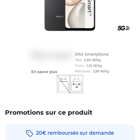
Compati
DAS Smartphone
Tête :
0,85
W/Kg
Tronc :
1,25
W/Kg
En savoir plus
Membres :
2,99
W/Kg
10
—
30
W
Promotions sur ce produit
20€ remboursés sur demande