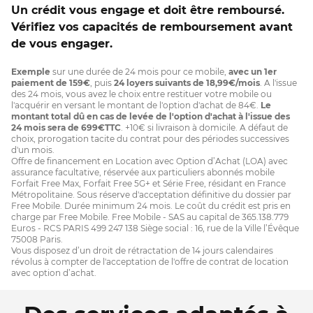
Un crédit vous engage et doit être remboursé.
Vérifiez vos capacités de remboursement avant
de vous engager.
Exemple
sur une durée de 24 mois pour ce mobile,
avec un 1er
paiement de 159€
, puis
24 loyers suivants de 18,99€/mois
. A l'issue
des 24 mois, vous avez le choix entre restituer votre mobile ou
l'acquérir en versant le montant de l'option d'achat de 84€.
Le
montant total dû en cas de levée de l'option d'achat à l'issue des
24 mois sera de 699€TTC
. +10€ si livraison à domicile. A défaut de
choix, prorogation tacite du contrat pour des périodes successives
d'un mois.
Offre de financement en Location avec Option d’Achat (LOA) avec
assurance facultative, réservée aux particuliers abonnés mobile
Forfait Free Max, Forfait Free 5G+ et Série Free, résidant en France
Métropolitaine. Sous réserve d'acceptation définitive du dossier par
Free Mobile. Durée minimum 24 mois. Le coût du crédit est pris en
charge par Free Mobile. Free Mobile - SAS au capital de 365.138.779
Euros - RCS PARIS 499 247 138 Siège social : 16, rue de la Ville l’Évêque
75008 Paris.
Vous disposez d’un droit de rétractation de 14 jours calendaires
révolus à compter de l'acceptation de l'offre de contrat de location
avec option d’achat.