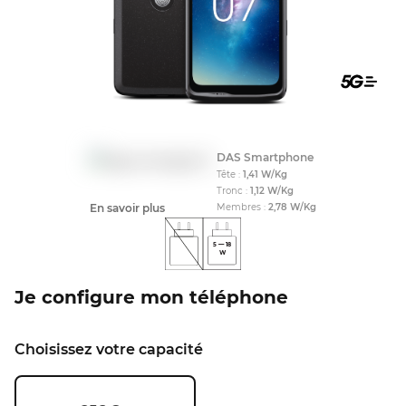
Compati
DAS Smartphone
Tête :
1,41
W/Kg
Tronc :
1,12
W/Kg
En savoir plus
Membres :
2,78
W/Kg
5
—
18
W
Je configure mon téléphone
Choisissez votre capacité