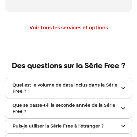
Voir tous les services et options
Des questions sur la Série Free ?
Quel est le volume de data inclus dans la Série
Free ?
Découvrez la
Série Free
du moment sur le site
Que se passe-t-il la seconde année de la Série
internet mobile.free.fr ou en boutique sur une borne
Free ?
Free pour connaître le volume data inclus. Un bon
plan à ne pas manquer !
A l'issue des 12 premiers mois, vous passez
Puis-je utiliser la Série Free à l’étranger ?
automatiquement sur le
Forfait Free 5G+
à
19.99
€/mois (
15.99
€/mois si abonné Freebox ou
En voyage à l'international, la
Série Free
vous permet