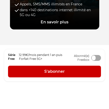
Appels, SMS/MMS illimités en France
dans +140 destinations internet illimité en
5G ou 4G
En savoir plus
Série
12.99€/mois pendant 1 an puis
Abonné(e)
Free
Forfait Free 5G+
Freebox
S'abonner